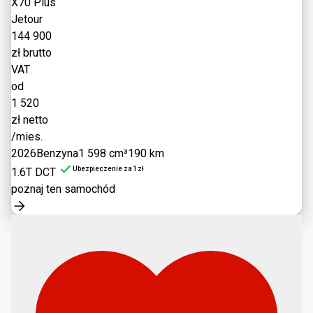
X70 Plus
Jetour
144 900
zł brutto
VAT
od
1 520
zł netto
/mies.
2026
Benzyna
1 598 cm³
190 km
Ubezpieczenie za 1zł
1.6T DCT
poznaj ten samochód