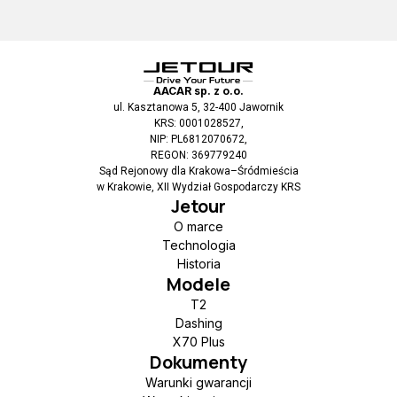
AACAR sp. z o.o.
ul. Kasztanowa 5, 32-400 Jawornik
KRS: 0001028527,
NIP: PL6812070672,
REGON: 369779240
Sąd Rejonowy dla Krakowa–Śródmieścia
w Krakowie, XII Wydział Gospodarczy KRS
Jetour
O marce
Technologia
Historia
Modele
T2
Dashing
X70 Plus
Dokumenty
Warunki gwarancji