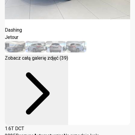
Jetour Dashing 1.6T DCT 2025
Dashing
Jetour
Zobacz całą galerię zdjęć (39)
1.6T DCT