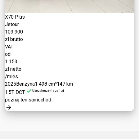
X70 Plus
Jetour
109 900
zł brutto
VAT
od
1 153
zł netto
/mies.
2025
Benzyna
1 498 cm³
147 km
Ubezpieczenie za 1zł
1.5T DCT
poznaj ten samochód