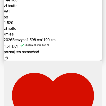
144 900
zł brutto
VAT
od
1 520
zł netto
/mies.
2026
Benzyna
1 598 cm³
190 km
Ubezpieczenie za 1zł
1.6T DCT
poznaj ten samochód