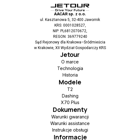
AACAR sp. z o.o.
ul. Kasztanowa 5, 32-400 Jawornik
KRS: 0001028527,
NIP: PL6812070672,
REGON: 369779240
Sąd Rejonowy dla Krakowa–Śródmieścia
w Krakowie, XII Wydział Gospodarczy KRS
Jetour
O marce
Technologia
Historia
Modele
T2
Dashing
X70 Plus
Dokumenty
Warunki gwarancji
Warunki assistance
Instrukcje obsługi
Informacje