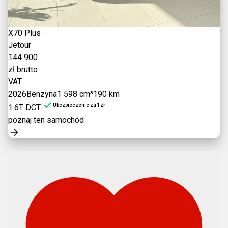
X70 Plus
Jetour
144 900
zł brutto
VAT
2026
Benzyna
1 598 cm³
190 km
Ubezpieczenie za 1zł
1.6T DCT
poznaj ten samochód