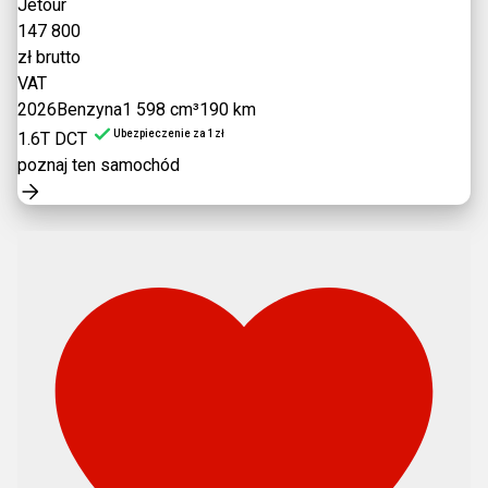
Jetour
147 800
zł brutto
VAT
2026
Benzyna
1 598 cm³
190 km
Ubezpieczenie za 1zł
1.6T DCT
poznaj ten samochód