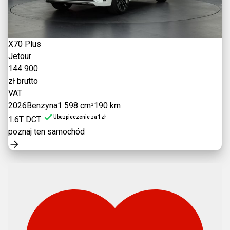
X70 Plus
Jetour
144 900
zł brutto
VAT
2026
Benzyna
1 598 cm³
190 km
Ubezpieczenie za 1zł
1.6T DCT
poznaj ten samochód