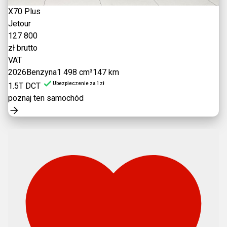
X70 Plus
Jetour
127 800
zł brutto
VAT
2026
Benzyna
1 498 cm³
147 km
Ubezpieczenie za 1zł
1.5T DCT
poznaj ten samochód