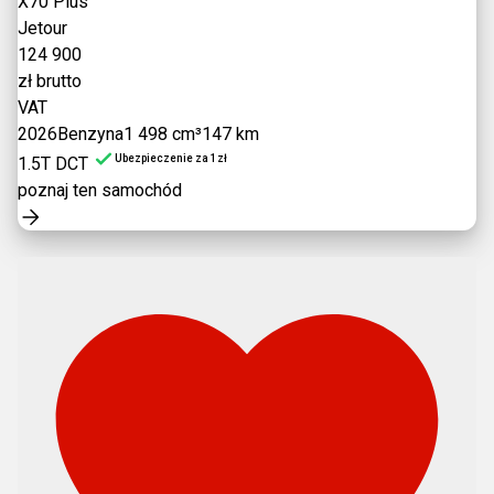
X70 Plus
Jetour
124 900
zł brutto
VAT
2026
Benzyna
1 498 cm³
147 km
Ubezpieczenie za 1zł
1.5T DCT
poznaj ten samochód