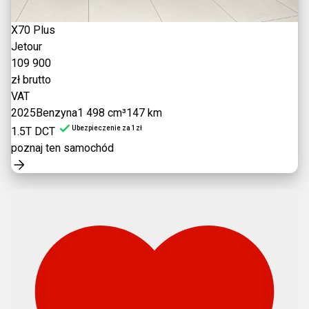
X70 Plus
Jetour
109 900
zł brutto
VAT
2025
Benzyna
1 498 cm³
147 km
Ubezpieczenie za 1zł
1.5T DCT
poznaj ten samochód