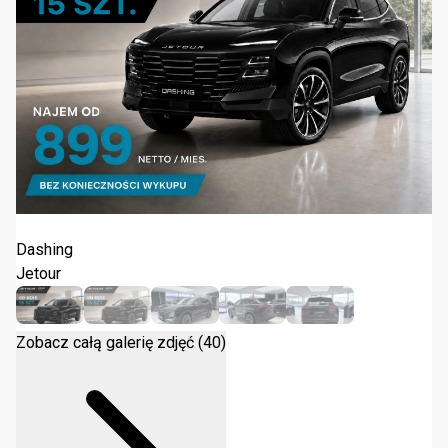
Jetour Dashing 1.6T DCT 2025
Dashing
Jetour
Zobacz całą galerię zdjęć (40)