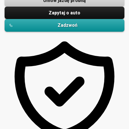
Umów jazdę próbną
Zapytaj o auto
Zadzwoń