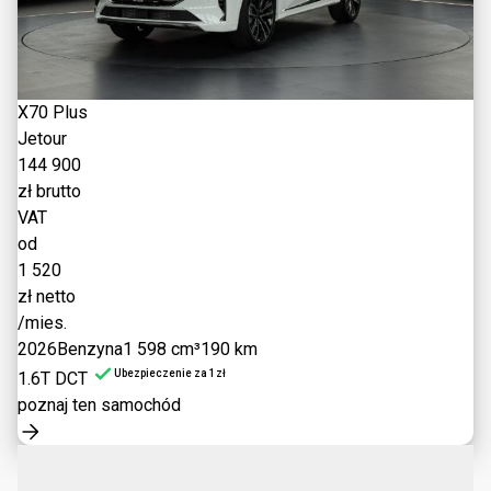
X70 Plus
Jetour
144 900
zł brutto
VAT
od
1 520
zł netto
/mies.
2026
Benzyna
1 598 cm³
190 km
Ubezpieczenie za 1zł
1.6T DCT
poznaj ten samochód