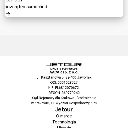
poznaj ten samochód
AACAR sp. z o.o.
ul. Kasztanowa 5, 32-400 Jawornik
KRS: 0001028527,
NIP: PL6812070672,
REGON: 369779240
Sąd Rejonowy dla Krakowa–Śródmieścia
w Krakowie, XII Wydział Gospodarczy KRS
Jetour
O marce
Technologia
Historia