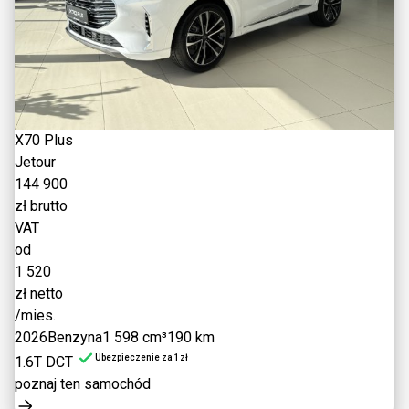
X70 Plus
Jetour
144 900
zł brutto
VAT
od
1 520
zł netto
/mies.
2026
Benzyna
1 598 cm³
190 km
Ubezpieczenie za 1zł
1.6T DCT
poznaj ten samochód