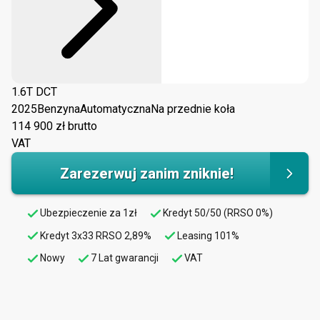
1.6T DCT
2025
Benzyna
Automatyczna
Na przednie koła
114 900
zł brutto
VAT
Zarezerwuj zanim zniknie!
Ubezpieczenie za 1zł
Kredyt 50/50 (RRSO 0%)
Kredyt 3x33 RRSO 2,89%
Leasing 101%
Nowy
7 Lat gwarancji
VAT